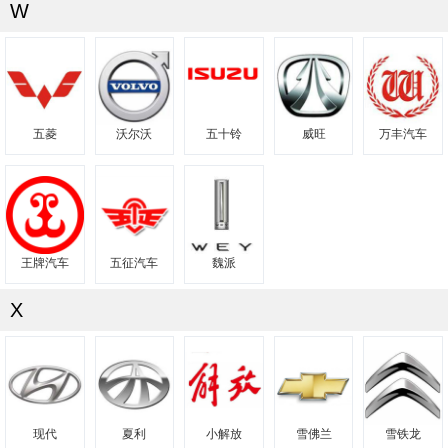
W
五菱
沃尔沃
五十铃
威旺
万丰汽车
王牌汽车
五征汽车
魏派
X
现代
夏利
小解放
雪佛兰
雪铁龙