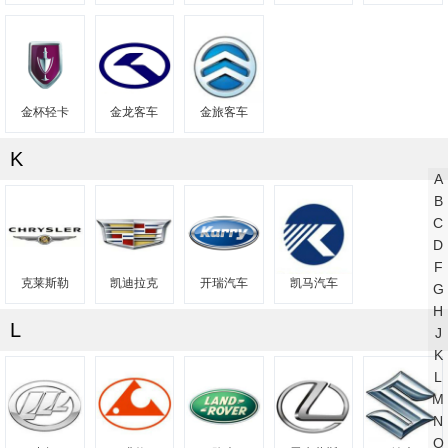
金杯轻卡
金龙客车
金旅客车
K
A
B
C
D
F
克莱斯勒
凯迪拉克
开瑞汽车
凯马汽车
G
H
L
J
K
L
M
N
O