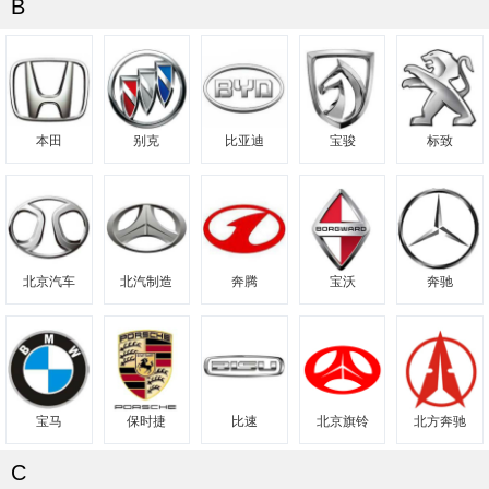
B
本田
别克
比亚迪
宝骏
标致
北京汽车
北汽制造
奔腾
宝沃
奔驰
宝马
保时捷
比速
北京旗铃
北方奔驰
C