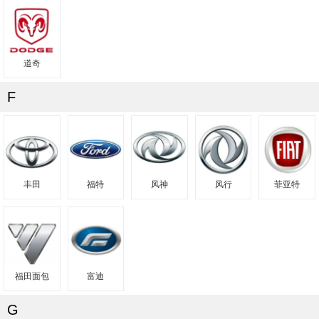
道奇
F
丰田
福特
风神
风行
菲亚特
福田面包
富迪
G