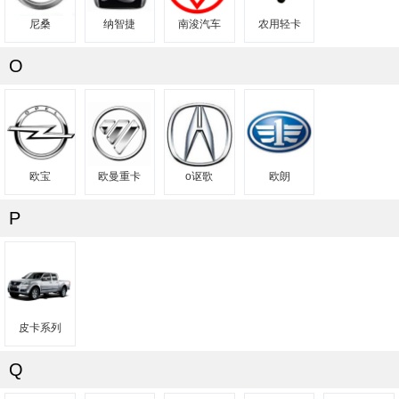
尼桑
纳智捷
南浚汽车
农用轻卡
O
欧宝
欧曼重卡
o讴歌
欧朗
P
皮卡系列
Q