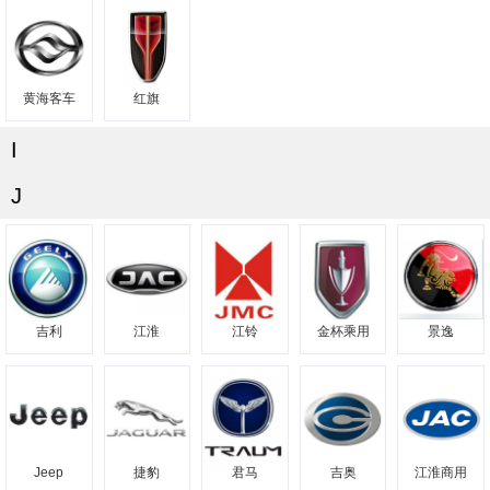
黄海客车
红旗
I
J
吉利
江淮
江铃
金杯乘用
景逸
Jeep
捷豹
君马
吉奥
江淮商用