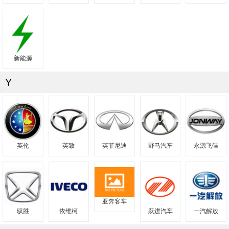
新能源
Y
英伦
英致
英菲尼迪
野马汽车
永源飞碟
亚奔客车
驭胜
依维柯
跃进汽车
一汽解放