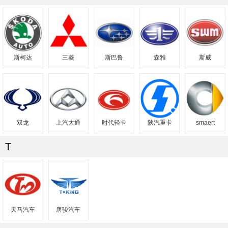
斯柯达
三菱
斯巴鲁
森雅
斯威
双龙
上汽大通
时代轻卡
陕汽重卡
smaert
T
天马汽车
唐骏汽车