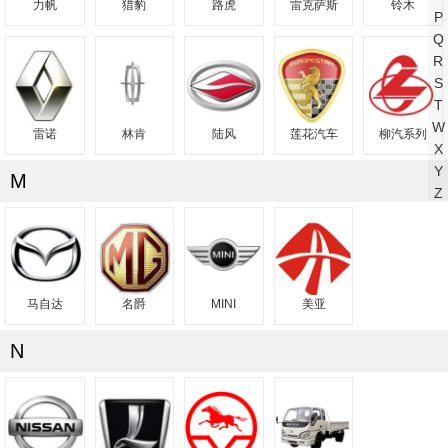
力帆
猎豹
路虎
雷克萨斯
铃木
P
Q
R
S
T
W
雷诺
林肯
陆风
莲花汽车
柳汽系列
X
Y
M
Z
马自达
名爵
MINI
美亚
N