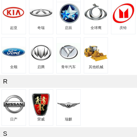
起亚
奇瑞
启辰
全球鹰
庆铃
全顺
启腾
青年汽车
其他机械
R
日产
荣威
瑞麒
S