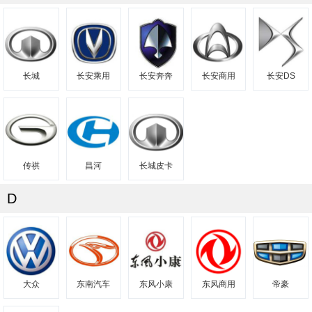
长城
长安乘用
长安奔奔
长安商用
长安DS
传祺
昌河
长城皮卡
D
大众
东南汽车
东风小康
东风商用
帝豪