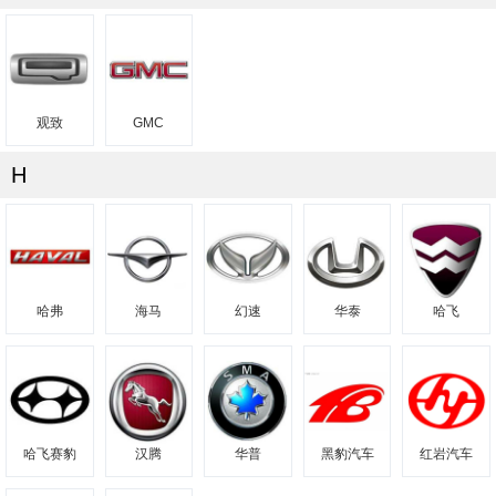
观致
GMC
H
哈弗
海马
幻速
华泰
哈飞
哈飞赛豹
汉腾
华普
黑豹汽车
红岩汽车