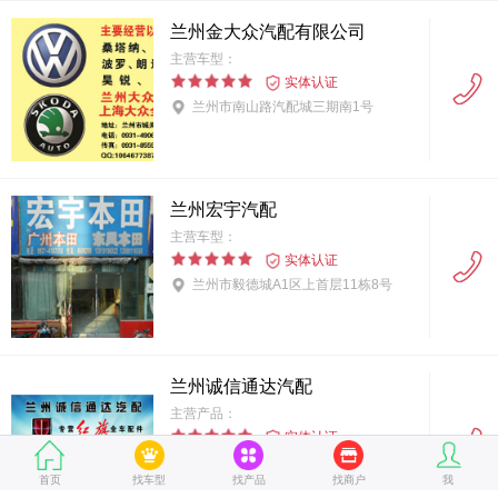
兰州金大众汽配有限公司
主营车型：
实体认证
兰州市南山路汽配城三期南1号
兰州宏宇汽配
主营车型：
实体认证
兰州市毅德城A1区上首层11栋8号
兰州诚信通达汽配
主营产品：
实体认证
兰州
首页
找车型
找产品
找商户
我