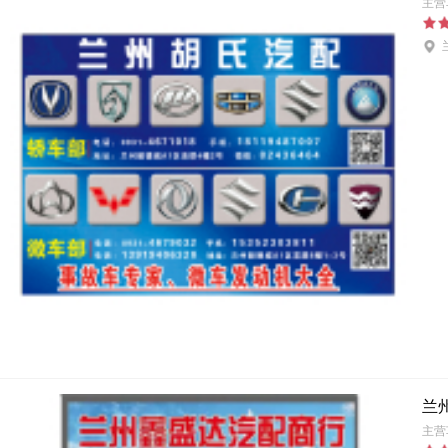
主营
兰
主营