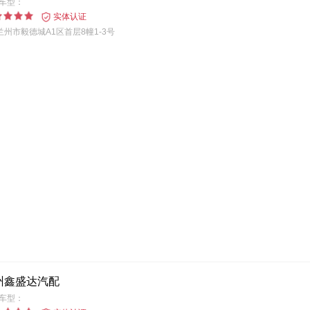
车型：
实体认证
兰州市毅德城A1区首层8幢1-3号
州鑫盛达汽配
车型：