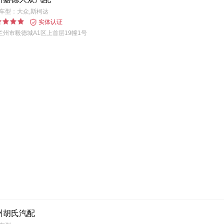
车型：大众,斯柯达
实体认证
兰州市毅德城A1区上首层19幢1号
州胡氏汽配