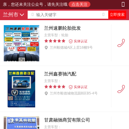
亲，您还未关注公众号，请先关注哦
点击关注
兰州市
兰州速鹏轮胎批发
主营车型：轮胎
实体认证
兰州毅德城A区上层16幢9号
兰州鑫赛驰汽配
主营车型：
实体认证
兰州市毅德城物流园B区B5-4号
甘肃融驰商贸有限公司
主营车型：