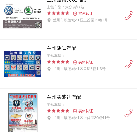
主营车型：大众,斯柯达
实体认证
兰州市毅德城A1区上首层19幢1号
兰州胡氏汽配
主营车型：
实体认证
兰州市毅德城A1区首层8幢1-3号
兰州鑫盛达汽配
主营车型：
实体认证
兰州市毅德城A1区上首层20幢41号