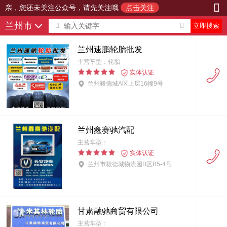
亲，您还未关注公众号，请先关注哦
点击关注
兰州市
兰州速鹏轮胎批发
主营车型：轮胎
实体认证
兰州毅德城A区上层16幢9号
兰州鑫赛驰汽配
主营车型：
实体认证
兰州市毅德城物流园B区B5-4号
甘肃融驰商贸有限公司
主营车型：